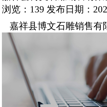
浏览：139 发布日期：2026-
嘉祥县博文石雕销售有