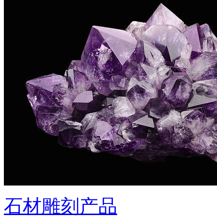
石材雕刻产品