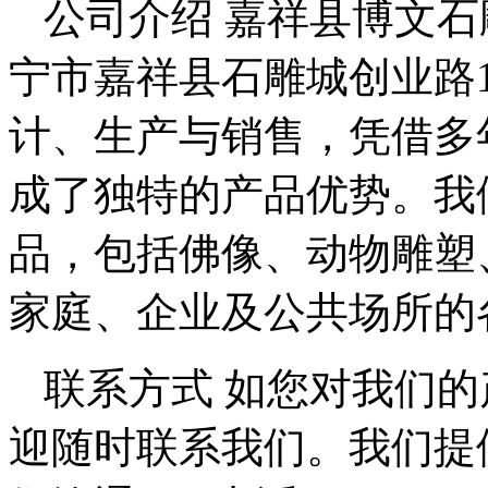
公司介绍 嘉祥县博文
宁市嘉祥县石雕城创业路
计、生产与销售，凭借多
成了独特的产品优势。我
品，包括佛像、动物雕塑
家庭、企业及公共场所的
联系方式 如您对我们
迎随时联系我们。我们提