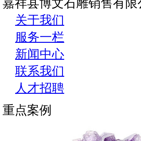
嘉祥县博文石雕销售有限
关于我们
服务一栏
新闻中心
联系我们
人才招聘
重点案例