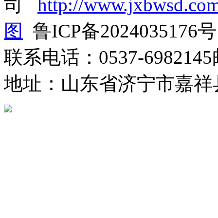
司
http://www.jxbwsd.co
图
鲁ICP备2024035176号
联系电话：0537-6982145
地址：山东省济宁市嘉祥