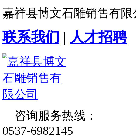
嘉祥县博文石雕销售有限
联系我们
|
人才招聘
咨询服务热线：
0537-6982145